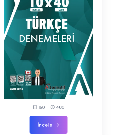
150
400
İncele