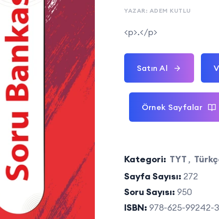
YAZAR: ADEM KUTLU
<p>.</p>
Satın Al
V
Örnek Sayfalar
Kategori:
TYT
,
Türkç
Sayfa Sayısı:
272
Soru Sayısı:
950
ISBN:
978-625-99242-3