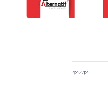
<p>.</p>