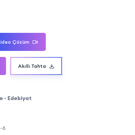
ideo Çözüm
Akıllı Tahta
e - Edebiyat
-6