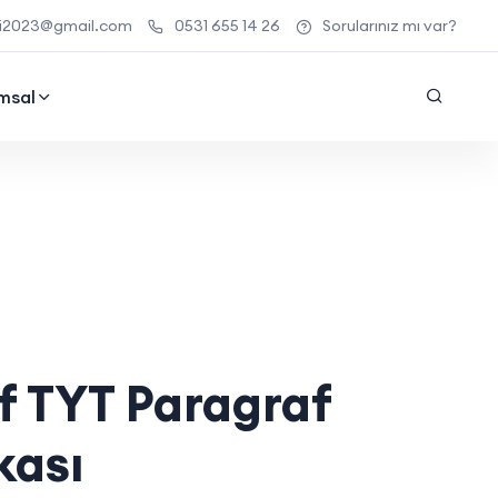
ari2023@gmail.com
0531 655 14 26
Sorularınız mı var?
msal
f TYT Paragraf
kası