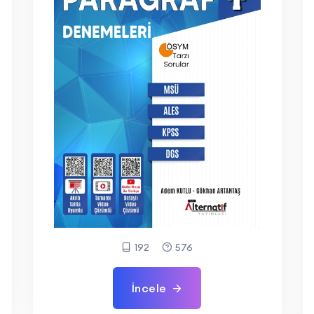
192
576
İncele