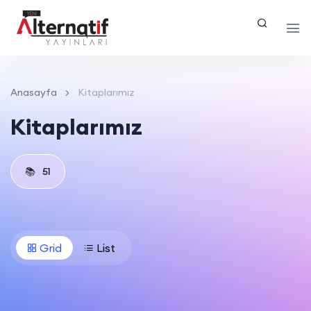
Anasayfa
Kitaplarımız
Kitaplarımız
📚
51
Grid
List