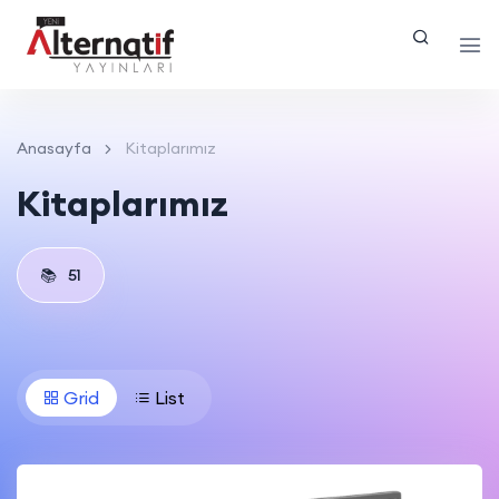
Anasayfa
Kitaplarımız
Kitaplarımız
📚
51
Grid
List