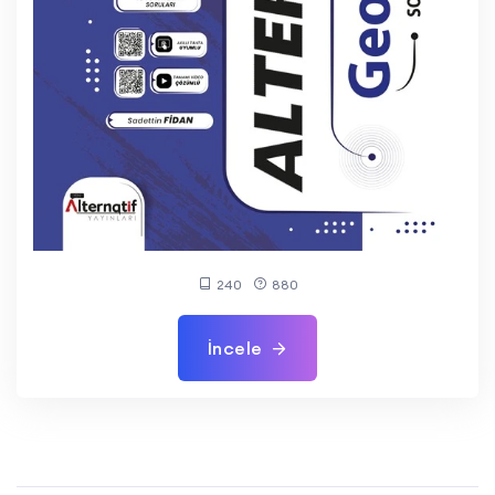
240
880
İncele